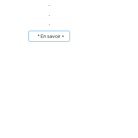
...
-
-
* En savoir +