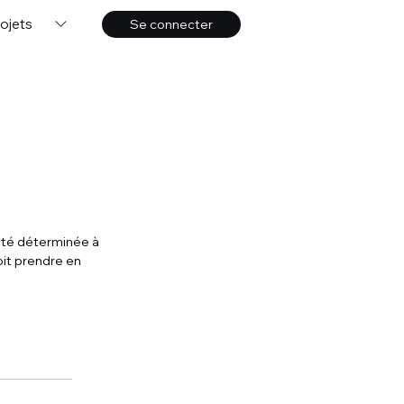
ojets
Se connecter
été déterminée à 
oit prendre en 