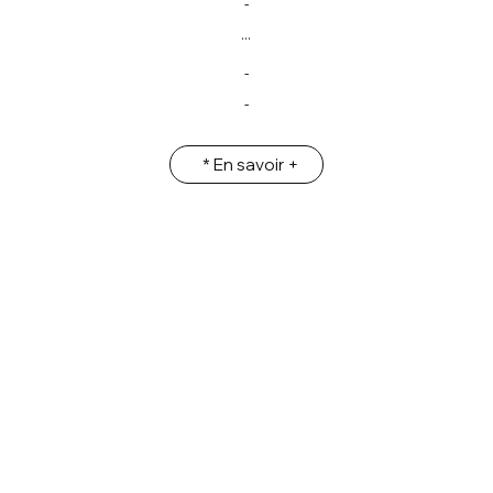
-
...
-
-
* En savoir +