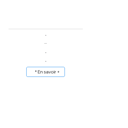
-
...
-
-
* En savoir +