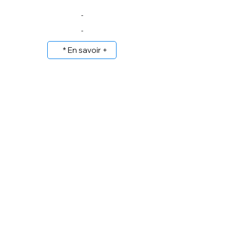
-
-
* En savoir +