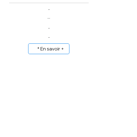
-
...
-
-
* En savoir +