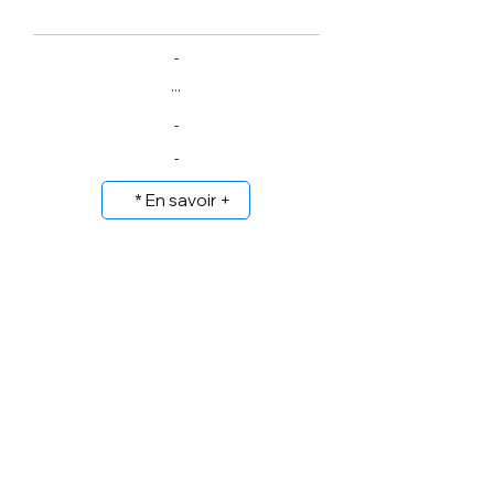
-
...
-
-
* En savoir +