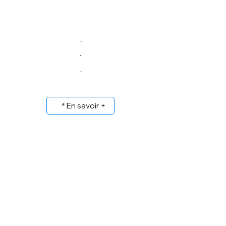
-
...
-
-
* En savoir +