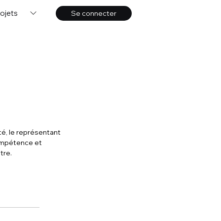
ojets
Se connecter
é, le représentant 
ompétence et 
tre.