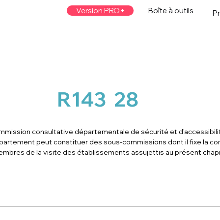
Version PRO+
Boîte à outils
Pr
R143
28
mmission consultative départementale de sécurité et d'accessibilit
département peut constituer des sous-commissions dont il fixe la c
embres de la visite des établissements assujettis au présent chapi