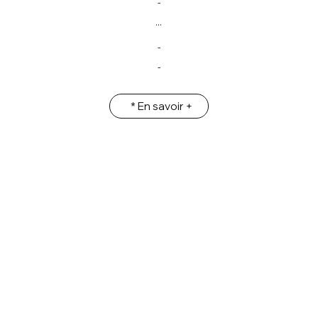
-
...
-
-
* En savoir +