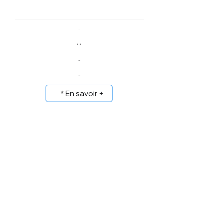
-
...
-
-
* En savoir +