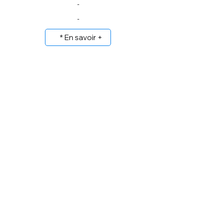
-
-
* En savoir +