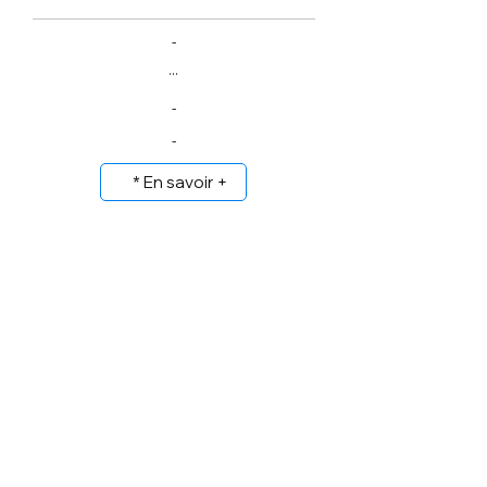
-
...
-
-
* En savoir +