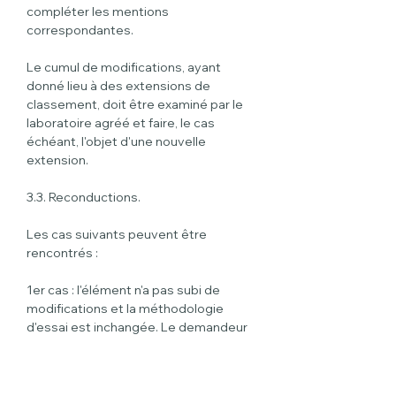
compléter les mentions 
correspondantes.
Le cumul de modifications, ayant 
donné lieu à des extensions de 
classement, doit être examiné par le 
laboratoire agréé et faire, le cas 
échéant, l'objet d'une nouvelle 
extension.
3.3. Reconductions.
Les cas suivants peuvent être 
rencontrés :
1er cas : l'élément n'a pas subi de 
modifications et la méthodologie 
d'essai est inchangée. Le demandeur 
certifie, par écrit, que l'élément ayant 
donné lieu au procès-verbal, 
particulièrement en ce qui concerne la 