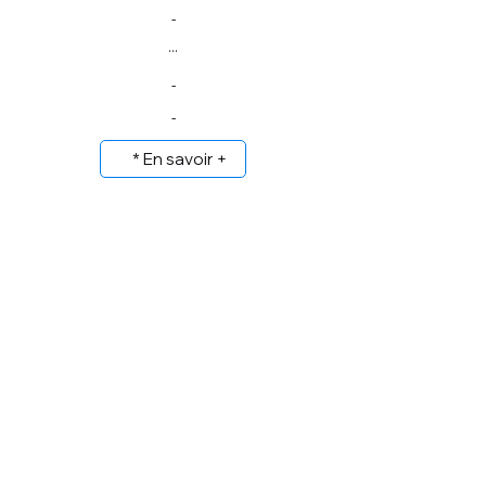
-
...
-
-
* En savoir +