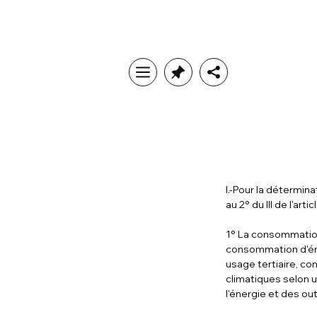
I.-Pour la détermi
au 2° du III de l'artic
1° La consommation 
consommation d'éne
usage tertiaire, co
climatiques selon u
l'énergie et des ou