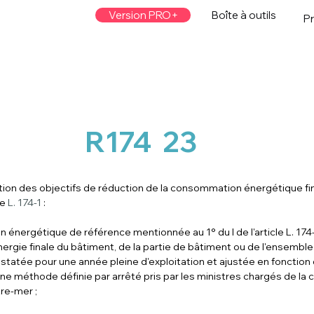
Version PRO+
Boîte à outils
Pr
R174
23
nation des objectifs de réduction de la consommation énergétique f
le 
L. 174-1
 :
énergétique de référence mentionnée au 1° du I de l'article L. 174-
rgie finale du bâtiment, de la partie de bâtiment ou de l'ensemble
nstatée pour une année pleine d'exploitation et ajustée en fonction 
ne méthode définie par arrêté pris par les ministres chargés de la c
tre-mer ;