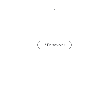
-
...
-
-
* En savoir +