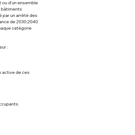
t ou d'un ensemble 
 bâtiments 
é par un arrêté des 
éance de 2030,2040 
chaque catégorie 
ur :
n active de ces 
ccupants.