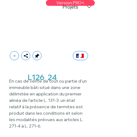
Version PRO+
Projets
L126
24
En cas de vente de tout ou partie d'un 
immeuble bâti situé dans une zone 
délimitée en application du premier 
alinéa de l'article L. 131-3, un état 
relatif à la présence de termites est 
produit dans les conditions et selon 
les modalités prévues aux articles L. 
271-4 à L. 271-6.