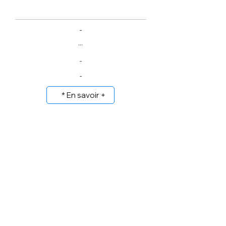
-
...
-
-
* En savoir +